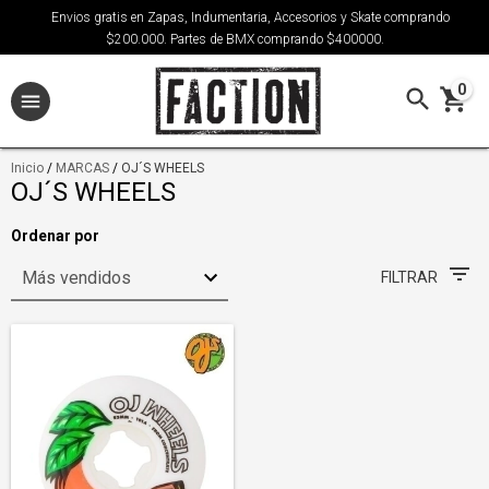
Envios gratis en Zapas, Indumentaria, Accesorios y Skate comprando
$200.000. Partes de BMX comprando $400000.
0
Inicio
/
MARCAS
/
OJ´S WHEELS
OJ´S WHEELS
Ordenar por
FILTRAR