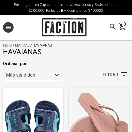
Envios gratis en Zapas, Indumentaria, Accesorios y Skate comprando
$200.000. Partes de BMX comprando $400000.
0
Inicio
/
MARCAS
/
HAVAIANAS
HAVAIANAS
Ordenar por
FILTRAR