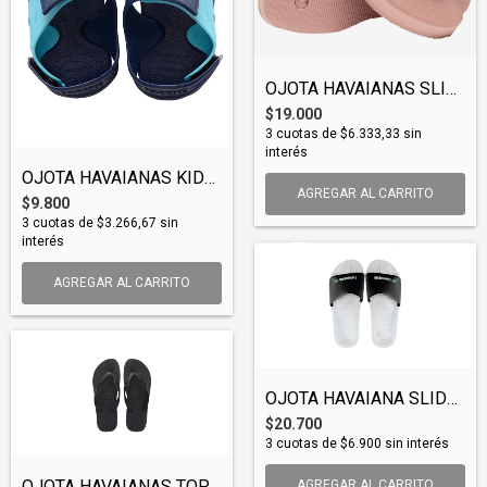
OJOTA HAVAIANAS SLIM PLATFORM (OJOHAV016...
$19.000
3
cuotas de
$6.333,33
sin
interés
OJOTA HAVAIANAS KIDS MOVE (OJOHAV008)
AGREGAR AL CARRITO
$9.800
3
cuotas de
$3.266,67
sin
interés
AGREGAR AL CARRITO
OJOTA HAVAIANA SLIDE BRAZIL (OJOHAV009)
$20.700
3
cuotas de
$6.900
sin interés
OJOTA HAVAIANAS TOP (OJOHAV001)
AGREGAR AL CARRITO