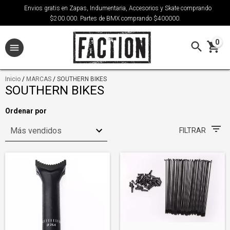
Envios gratis en Zapas, Indumentaria, Accesorios y Skate comprando
$200.000. Partes de BMX comprando $400000.
0
Inicio
/
MARCAS
/
SOUTHERN BIKES
SOUTHERN BIKES
Ordenar por
FILTRAR