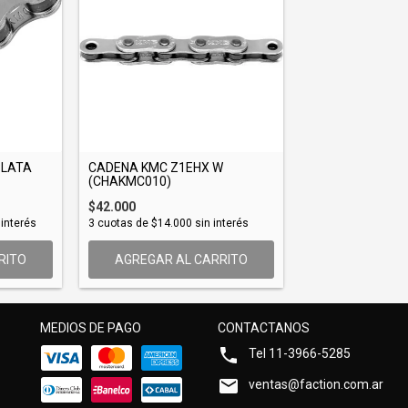
PLATA
CADENA KMC Z1EHX W
(CHAKMC010)
$42.000
 interés
3
cuotas de
$14.000
sin interés
AGREGAR AL CARRITO
MEDIOS DE PAGO
CONTACTANOS
Tel 11-3966-5285
ventas@faction.com.ar