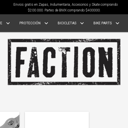
Envios gratis en Zapas, Indumentaria, Accesorios y Skate comprando
$200.000. Partes de BMX comprando $400000.
TE
PROTECCIÓN
BICICLETAS
BIKE PARTS