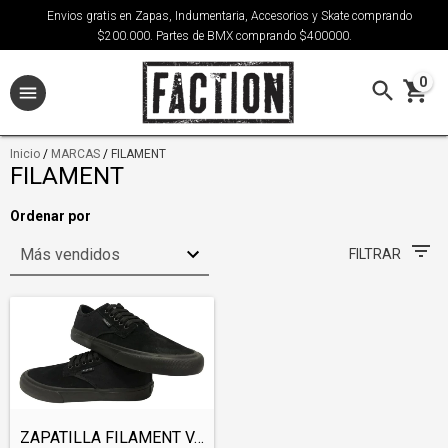
Envios gratis en Zapas, Indumentaria, Accesorios y Skate comprando
$200.000. Partes de BMX comprando $400000.
0
Inicio
/
MARCAS
/
FILAMENT
FILAMENT
Ordenar por
FILTRAR
ZAPATILLA FILAMENT VANCE (SHOFIL001)